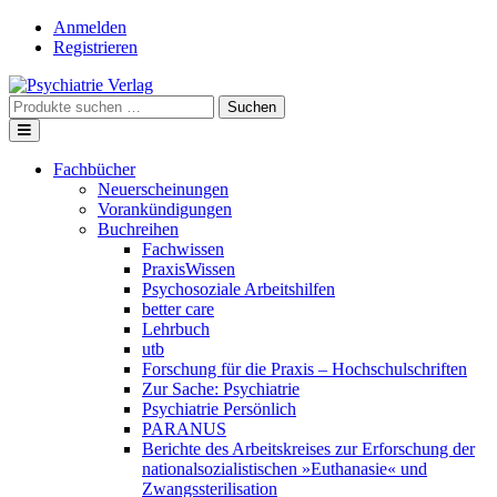
Skip
Anmelden
to
Registrieren
content
Suche
Suchen
nach:
Fachbücher
Neuerscheinungen
Vorankündigungen
Buchreihen
Fachwissen
PraxisWissen
Psychosoziale Arbeitshilfen
better care
Lehrbuch
utb
Forschung für die Praxis – Hochschulschriften
Zur Sache: Psychiatrie
Psychiatrie Persönlich
PARANUS
Berichte des Arbeitskreises zur Erforschung der
nationalsozialistischen »Euthanasie« und
Zwangssterilisation