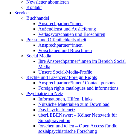
Newsletter abonnieren
Kontakt
Service
Buchhandel
Ansprechpartner*innen
Außendienst und Auslieferung
Verlagsvorschauen und Broschüren
Presse und Öffentlichkeitsarbeit
Ansprechpartner*innen
Vorschauen und Broschüren
Social Media
Ihre Ansprechpartner*innen im Bereich Social
Media
Unsere Social-Media-Profile
Rechte und Lizenzen/ Foreign Rights
Ansprechpartner*innen/ Contact persons
Foreign rights catalogues and informations
Psychiatrie im Netz
Informationen, Hilfen, Links
Nützliche Materialien zum Download
Das Psychiatrienetz
überLEBENswert – Kölner Netzwerk für
Suizidprävention
forschen und teilen – Open Access für die
sozialpsychiatrische Forschung