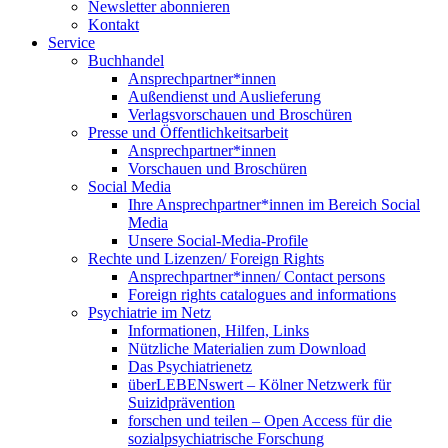
Newsletter abonnieren
Kontakt
Service
Buchhandel
Ansprechpartner*innen
Außendienst und Auslieferung
Verlagsvorschauen und Broschüren
Presse und Öffentlichkeitsarbeit
Ansprechpartner*innen
Vorschauen und Broschüren
Social Media
Ihre Ansprechpartner*innen im Bereich Social
Media
Unsere Social-Media-Profile
Rechte und Lizenzen/ Foreign Rights
Ansprechpartner*innen/ Contact persons
Foreign rights catalogues and informations
Psychiatrie im Netz
Informationen, Hilfen, Links
Nützliche Materialien zum Download
Das Psychiatrienetz
überLEBENswert – Kölner Netzwerk für
Suizidprävention
forschen und teilen – Open Access für die
sozialpsychiatrische Forschung