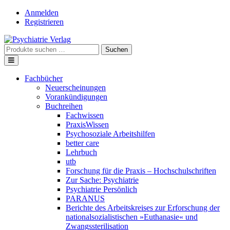
Skip
Anmelden
to
Registrieren
content
Suche
Suchen
nach:
Fachbücher
Neuerscheinungen
Vorankündigungen
Buchreihen
Fachwissen
PraxisWissen
Psychosoziale Arbeitshilfen
better care
Lehrbuch
utb
Forschung für die Praxis – Hochschulschriften
Zur Sache: Psychiatrie
Psychiatrie Persönlich
PARANUS
Berichte des Arbeitskreises zur Erforschung der
nationalsozialistischen »Euthanasie« und
Zwangssterilisation