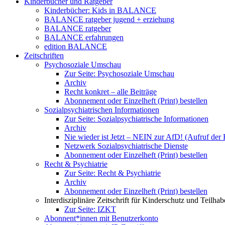
Kinderbücher und Ratgeber
Kinderbücher: Kids in BALANCE
BALANCE ratgeber jugend + erziehung
BALANCE ratgeber
BALANCE erfahrungen
edition BALANCE
Zeitschriften
Psychosoziale Umschau
Zur Seite: Psychosoziale Umschau
Archiv
Recht konkret – alle Beiträge
Abonnement oder Einzelheft (Print) bestellen
Sozialpsychiatrischen Informationen
Zur Seite: Sozialpsychiatrische Informationen
Archiv
Nie wieder ist Jetzt – NEIN zur AfD! (Aufruf der
Netzwerk Sozialpsychiatrische Dienste
Abonnement oder Einzelheft (Print) bestellen
Recht & Psychiatrie
Zur Seite: Recht & Psychiatrie
Archiv
Abonnement oder Einzelheft (Print) bestellen
Interdisziplinäre Zeitschrift für Kinderschutz und Teilha
Zur Seite: IZKT
Abonnent*innen mit Benutzerkonto