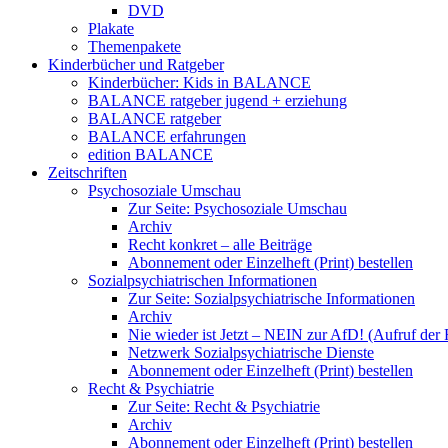
DVD
Plakate
Themenpakete
Kinderbücher und Ratgeber
Kinderbücher: Kids in BALANCE
BALANCE ratgeber jugend + erziehung
BALANCE ratgeber
BALANCE erfahrungen
edition BALANCE
Zeitschriften
Psychosoziale Umschau
Zur Seite: Psychosoziale Umschau
Archiv
Recht konkret – alle Beiträge
Abonnement oder Einzelheft (Print) bestellen
Sozialpsychiatrischen Informationen
Zur Seite: Sozialpsychiatrische Informationen
Archiv
Nie wieder ist Jetzt – NEIN zur AfD! (Aufruf der
Netzwerk Sozialpsychiatrische Dienste
Abonnement oder Einzelheft (Print) bestellen
Recht & Psychiatrie
Zur Seite: Recht & Psychiatrie
Archiv
Abonnement oder Einzelheft (Print) bestellen