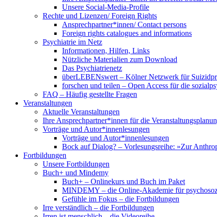
Unsere Social-Media-Profile
Rechte und Lizenzen/ Foreign Rights
Ansprechpartner*innen/ Contact persons
Foreign rights catalogues and informations
Psychiatrie im Netz
Informationen, Hilfen, Links
Nützliche Materialien zum Download
Das Psychiatrienetz
überLEBENswert – Kölner Netzwerk für Suizidpr
forschen und teilen – Open Access für die sozialp
FAQ – Häufig gestellte Fragen
Veranstaltungen
Aktuelle Veranstaltungen
Ihre Ansprechpartner*innen für die Veranstaltungsplanu
Vorträge und Autor*innenlesungen
Vorträge und Autor*innenlesungen
Bock auf Dialog? – Vorlesungsreihe: »Zur Anthrop
Fortbildungen
Unsere Fortbildungen
Buch+ und Mindemy
Buch+ – Onlinekurs und Buch im Paket
MINDEMY – die Online-Akademie für psychosozi
Gefühle im Fokus – die Fortbildungen
Irre verständlich – die Fortbildungen
Irren ist menschlich – die Videoreihe