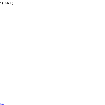
be (IZKT)
dia