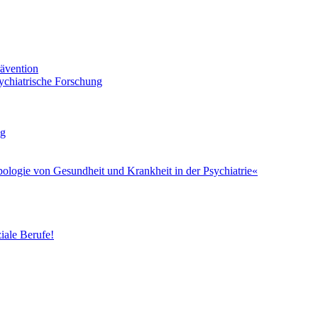
ävention
sychiatrische Forschung
ng
ologie von Gesundheit und Krankheit in der Psychiatrie«
ale Berufe!