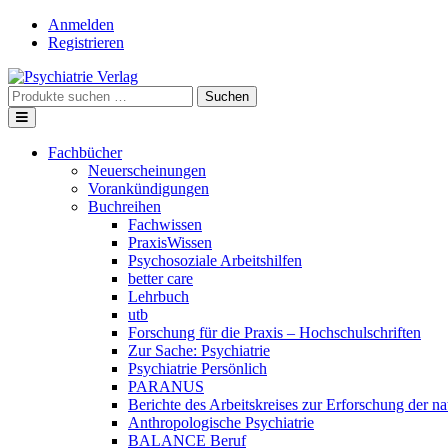
Skip
Anmelden
to
Registrieren
content
Suche
Suchen
nach:
Fachbücher
Neuerscheinungen
Vorankündigungen
Buchreihen
Fachwissen
PraxisWissen
Psychosoziale Arbeitshilfen
better care
Lehrbuch
utb
Forschung für die Praxis – Hochschulschriften
Zur Sache: Psychiatrie
Psychiatrie Persönlich
PARANUS
Berichte des Arbeitskreises zur Erforschung der na
Anthropologische Psychiatrie
BALANCE Beruf