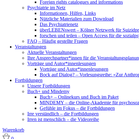
Foreign rights catalogues and informations
Psychiatrie im Netz
Informationen, Hilfen, Links
Nützliche Materialien zum Download
Das Psychiatrienetz
überLEBENswert – Kölner Netzwerk für Suizidpr
forschen und teilen – Open Access für die sozialp
FAQ – Häufig gestellte Fragen
Veranstaltungen
Aktuelle Veranstaltungen
Ihre Ansprechpartner*innen für die Veranstaltungsplanu
Vorträge und Autor*innenlesungen
Vorträge und Autor*innenlesungen
Bock auf Dialog? – Vorlesungsreihe: »Zur Anthrop
Fortbildungen
Unsere Fortbildungen
Buch+ und Mindemy
Buch+ – Onlinekurs und Buch im Paket
MINDEMY – die Online-Akademie für psychosozi
Gefühle im Fokus – die Fortbildungen
Irre verständlich – die Fortbildungen
Irren ist menschlich – die Videoreihe
Warenkorb
0