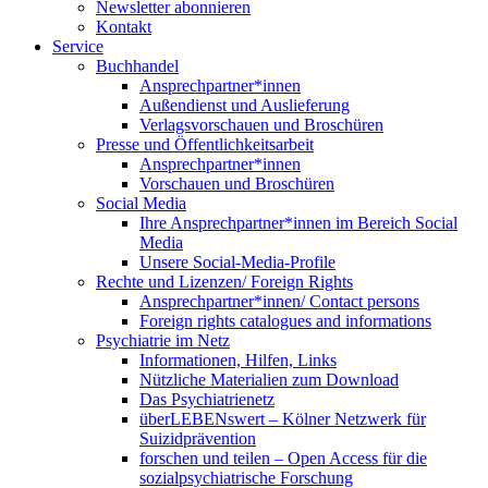
Newsletter abonnieren
Kontakt
Service
Buchhandel
Ansprechpartner*innen
Außendienst und Auslieferung
Verlagsvorschauen und Broschüren
Presse und Öffentlichkeitsarbeit
Ansprechpartner*innen
Vorschauen und Broschüren
Social Media
Ihre Ansprechpartner*innen im Bereich Social
Media
Unsere Social-Media-Profile
Rechte und Lizenzen/ Foreign Rights
Ansprechpartner*innen/ Contact persons
Foreign rights catalogues and informations
Psychiatrie im Netz
Informationen, Hilfen, Links
Nützliche Materialien zum Download
Das Psychiatrienetz
überLEBENswert – Kölner Netzwerk für
Suizidprävention
forschen und teilen – Open Access für die
sozialpsychiatrische Forschung