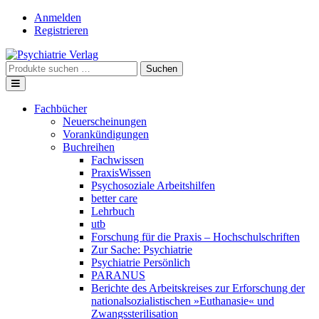
Skip
Anmelden
to
Registrieren
content
Suche
Suchen
nach:
Fachbücher
Neuerscheinungen
Vorankündigungen
Buchreihen
Fachwissen
PraxisWissen
Psychosoziale Arbeitshilfen
better care
Lehrbuch
utb
Forschung für die Praxis – Hochschulschriften
Zur Sache: Psychiatrie
Psychiatrie Persönlich
PARANUS
Berichte des Arbeitskreises zur Erforschung der
nationalsozialistischen »Euthanasie« und
Zwangssterilisation