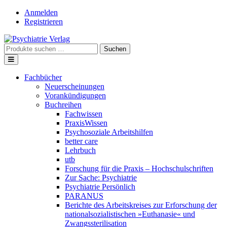
Skip
Anmelden
to
Registrieren
content
Suche
Suchen
nach:
Fachbücher
Neuerscheinungen
Vorankündigungen
Buchreihen
Fachwissen
PraxisWissen
Psychosoziale Arbeitshilfen
better care
Lehrbuch
utb
Forschung für die Praxis – Hochschulschriften
Zur Sache: Psychiatrie
Psychiatrie Persönlich
PARANUS
Berichte des Arbeitskreises zur Erforschung der
nationalsozialistischen »Euthanasie« und
Zwangssterilisation