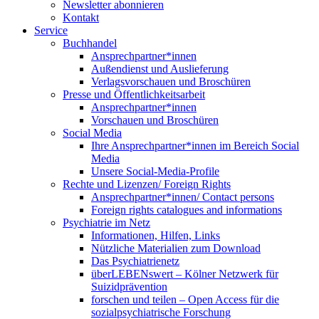
Newsletter abonnieren
Kontakt
Service
Buchhandel
Ansprechpartner*innen
Außendienst und Auslieferung
Verlagsvorschauen und Broschüren
Presse und Öffentlichkeitsarbeit
Ansprechpartner*innen
Vorschauen und Broschüren
Social Media
Ihre Ansprechpartner*innen im Bereich Social
Media
Unsere Social-Media-Profile
Rechte und Lizenzen/ Foreign Rights
Ansprechpartner*innen/ Contact persons
Foreign rights catalogues and informations
Psychiatrie im Netz
Informationen, Hilfen, Links
Nützliche Materialien zum Download
Das Psychiatrienetz
überLEBENswert – Kölner Netzwerk für
Suizidprävention
forschen und teilen – Open Access für die
sozialpsychiatrische Forschung