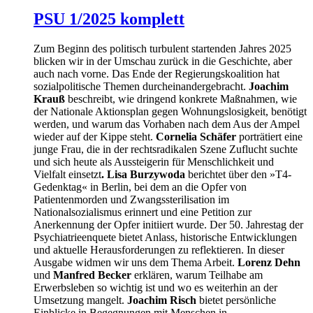
PSU 1/2025 komplett
Zum Beginn des politisch turbulent startenden Jahres 2025
blicken wir in der Umschau zurück in die Geschichte, aber
auch nach vorne. Das Ende der Regierungskoalition hat
sozialpolitische Themen durcheinandergebracht.
Joachim
Krauß
beschreibt, wie dringend konkrete Maßnahmen, wie
der Nationale Aktionsplan gegen Wohnungslosigkeit, benötigt
werden, und warum das Vorhaben nach dem Aus der Ampel
wieder auf der Kippe steht.
Cornelia Schäfer
porträtiert eine
junge Frau, die in der rechtsradikalen Szene Zuflucht suchte
und sich heute als Aussteigerin für Menschlichkeit und
Vielfalt einsetzt
. Lisa Burzywoda
berichtet über den »T4-
Gedenktag« in Berlin, bei dem an die Opfer von
Patientenmorden und Zwangssterilisation im
Nationalsozialismus erinnert und eine Petition zur
Anerkennung der Opfer initiiert wurde. Der 50. Jahrestag der
Psychiatrieenquete bietet Anlass, historische Entwicklungen
und aktuelle Herausforderungen zu reflektieren. In dieser
Ausgabe widmen wir uns dem Thema Arbeit.
Lorenz Dehn
und
Manfred Becker
erklären, warum Teilhabe am
Erwerbsleben so wichtig ist und wo es weiterhin an der
Umsetzung mangelt.
Joachim Risch
bietet persönliche
Einblicke in Begegnungen mit Menschen in