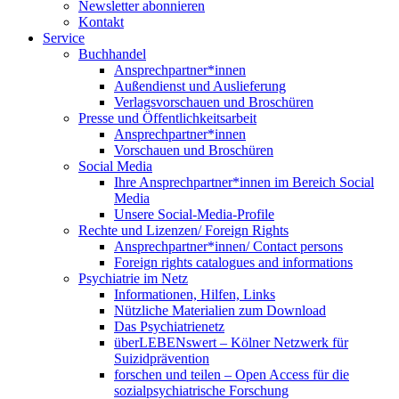
Newsletter abonnieren
Kontakt
Service
Buchhandel
Ansprechpartner*innen
Außendienst und Auslieferung
Verlagsvorschauen und Broschüren
Presse und Öffentlichkeitsarbeit
Ansprechpartner*innen
Vorschauen und Broschüren
Social Media
Ihre Ansprechpartner*innen im Bereich Social
Media
Unsere Social-Media-Profile
Rechte und Lizenzen/ Foreign Rights
Ansprechpartner*innen/ Contact persons
Foreign rights catalogues and informations
Psychiatrie im Netz
Informationen, Hilfen, Links
Nützliche Materialien zum Download
Das Psychiatrienetz
überLEBENswert – Kölner Netzwerk für
Suizidprävention
forschen und teilen – Open Access für die
sozialpsychiatrische Forschung