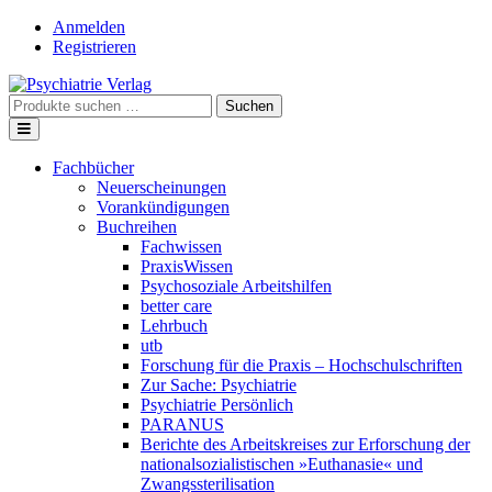
Skip
Anmelden
to
Registrieren
content
Suche
Suchen
nach:
Fachbücher
Neuerscheinungen
Vorankündigungen
Buchreihen
Fachwissen
PraxisWissen
Psychosoziale Arbeitshilfen
better care
Lehrbuch
utb
Forschung für die Praxis – Hochschulschriften
Zur Sache: Psychiatrie
Psychiatrie Persönlich
PARANUS
Berichte des Arbeitskreises zur Erforschung der
nationalsozialistischen »Euthanasie« und
Zwangssterilisation