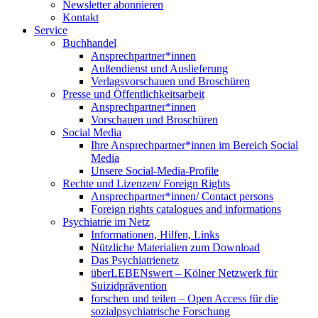
Newsletter abonnieren
Kontakt
Service
Buchhandel
Ansprechpartner*innen
Außendienst und Auslieferung
Verlagsvorschauen und Broschüren
Presse und Öffentlichkeitsarbeit
Ansprechpartner*innen
Vorschauen und Broschüren
Social Media
Ihre Ansprechpartner*innen im Bereich Social
Media
Unsere Social-Media-Profile
Rechte und Lizenzen/ Foreign Rights
Ansprechpartner*innen/ Contact persons
Foreign rights catalogues and informations
Psychiatrie im Netz
Informationen, Hilfen, Links
Nützliche Materialien zum Download
Das Psychiatrienetz
überLEBENswert – Kölner Netzwerk für
Suizidprävention
forschen und teilen – Open Access für die
sozialpsychiatrische Forschung