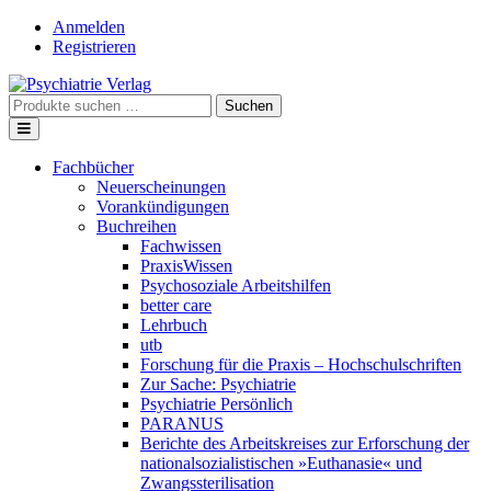
Skip
Anmelden
to
Registrieren
content
Suche
Suchen
nach:
Fachbücher
Neuerscheinungen
Vorankündigungen
Buchreihen
Fachwissen
PraxisWissen
Psychosoziale Arbeitshilfen
better care
Lehrbuch
utb
Forschung für die Praxis – Hochschulschriften
Zur Sache: Psychiatrie
Psychiatrie Persönlich
PARANUS
Berichte des Arbeitskreises zur Erforschung der
nationalsozialistischen »Euthanasie« und
Zwangssterilisation