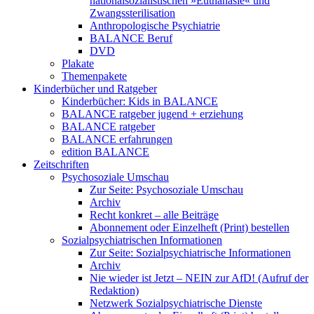
nationalsozialistischen »Euthanasie« und
Zwangssterilisation
Anthropologische Psychiatrie
BALANCE Beruf
DVD
Plakate
Themenpakete
Kinderbücher und Ratgeber
Kinderbücher: Kids in BALANCE
BALANCE ratgeber jugend + erziehung
BALANCE ratgeber
BALANCE erfahrungen
edition BALANCE
Zeitschriften
Psychosoziale Umschau
Zur Seite: Psychosoziale Umschau
Archiv
Recht konkret – alle Beiträge
Abonnement oder Einzelheft (Print) bestellen
Sozialpsychiatrischen Informationen
Zur Seite: Sozialpsychiatrische Informationen
Archiv
Nie wieder ist Jetzt – NEIN zur AfD! (Aufruf der
Redaktion)
Netzwerk Sozialpsychiatrische Dienste