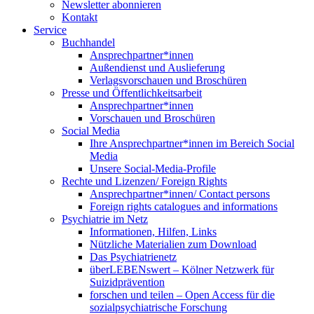
Newsletter abonnieren
Kontakt
Service
Buchhandel
Ansprechpartner*innen
Außendienst und Auslieferung
Verlagsvorschauen und Broschüren
Presse und Öffentlichkeitsarbeit
Ansprechpartner*innen
Vorschauen und Broschüren
Social Media
Ihre Ansprechpartner*innen im Bereich Social
Media
Unsere Social-Media-Profile
Rechte und Lizenzen/ Foreign Rights
Ansprechpartner*innen/ Contact persons
Foreign rights catalogues and informations
Psychiatrie im Netz
Informationen, Hilfen, Links
Nützliche Materialien zum Download
Das Psychiatrienetz
überLEBENswert – Kölner Netzwerk für
Suizidprävention
forschen und teilen – Open Access für die
sozialpsychiatrische Forschung