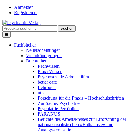
Skip
Anmelden
to
Registrieren
content
Suche
Suchen
nach:
Fachbücher
Neuerscheinungen
Vorankündigungen
Buchreihen
Fachwissen
PraxisWissen
Psychosoziale Arbeitshilfen
better care
Lehrbuch
utb
Forschung für die Praxis – Hochschulschriften
Zur Sache: Psychiatrie
Psychiatrie Persönlich
PARANUS
Berichte des Arbeitskreises zur Erforschung der
nationalsozialistischen »Euthanasie« und
Zwangssterilisation