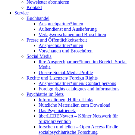
Newsletter abonnieren
Kontakt
Service
Buchhandel
Ansprechpartner*innen
Außendienst und Auslieferung
Verlagsvorschauen und Broschüren
Presse und Öffentlichkeitsarbeit
Ansprechpartner*innen
Vorschauen und Broschüren
Social Media
Ihre Ansprechpartner*innen im Bereich Social
Media
Unsere Social-Media-Profile
Rechte und Lizenzen/ Foreign Rights
Ansprechpartner*innen/ Contact persons
Foreign rights catalogues and informations
Psychiatrie im Netz
Informationen, Hilfen, Links
Nützliche Materialien zum Download
Das Psychiatrienetz
überLEBENswert – Kölner Netzwerk für
Suizidprävention
forschen und teilen – Open Access für die
sozialpsychiatrische Forschung