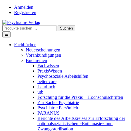
Skip
Anmelden
to
Registrieren
content
Suche
Suchen
nach:
Fachbücher
Neuerscheinungen
Vorankündigungen
Buchreihen
Fachwissen
PraxisWissen
Psychosoziale Arbeitshilfen
better care
Lehrbuch
utb
Forschung für die Praxis – Hochschulschriften
Zur Sache: Psychiatrie
Psychiatrie Persönlich
PARANUS
Berichte des Arbeitskreises zur Erforschung der
nationalsozialistischen »Euthanasie« und
Zwangssterilisation