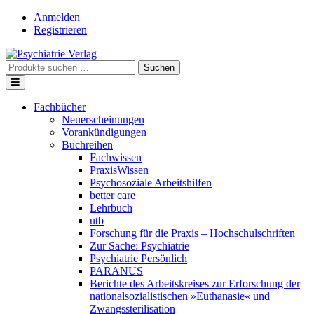
Skip
Anmelden
to
Registrieren
content
Suche
Suchen
nach:
Fachbücher
Neuerscheinungen
Vorankündigungen
Buchreihen
Fachwissen
PraxisWissen
Psychosoziale Arbeitshilfen
better care
Lehrbuch
utb
Forschung für die Praxis – Hochschulschriften
Zur Sache: Psychiatrie
Psychiatrie Persönlich
PARANUS
Berichte des Arbeitskreises zur Erforschung der
nationalsozialistischen »Euthanasie« und
Zwangssterilisation