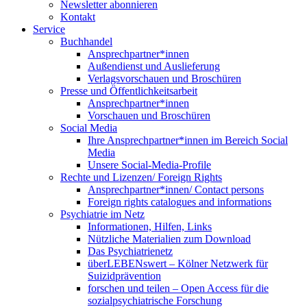
Newsletter abonnieren
Kontakt
Service
Buchhandel
Ansprechpartner*innen
Außendienst und Auslieferung
Verlagsvorschauen und Broschüren
Presse und Öffentlichkeitsarbeit
Ansprechpartner*innen
Vorschauen und Broschüren
Social Media
Ihre Ansprechpartner*innen im Bereich Social
Media
Unsere Social-Media-Profile
Rechte und Lizenzen/ Foreign Rights
Ansprechpartner*innen/ Contact persons
Foreign rights catalogues and informations
Psychiatrie im Netz
Informationen, Hilfen, Links
Nützliche Materialien zum Download
Das Psychiatrienetz
überLEBENswert – Kölner Netzwerk für
Suizidprävention
forschen und teilen – Open Access für die
sozialpsychiatrische Forschung