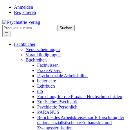
Skip
Anmelden
to
Registrieren
content
Suche
Suchen
nach:
Fachbücher
Neuerscheinungen
Vorankündigungen
Buchreihen
Fachwissen
PraxisWissen
Psychosoziale Arbeitshilfen
better care
Lehrbuch
utb
Forschung für die Praxis – Hochschulschriften
Zur Sache: Psychiatrie
Psychiatrie Persönlich
PARANUS
Berichte des Arbeitskreises zur Erforschung der
nationalsozialistischen »Euthanasie« und
Zwangssterilisation