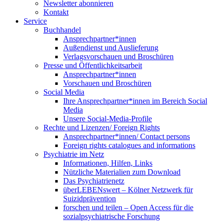
Newsletter abonnieren
Kontakt
Service
Buchhandel
Ansprechpartner*innen
Außendienst und Auslieferung
Verlagsvorschauen und Broschüren
Presse und Öffentlichkeitsarbeit
Ansprechpartner*innen
Vorschauen und Broschüren
Social Media
Ihre Ansprechpartner*innen im Bereich Social
Media
Unsere Social-Media-Profile
Rechte und Lizenzen/ Foreign Rights
Ansprechpartner*innen/ Contact persons
Foreign rights catalogues and informations
Psychiatrie im Netz
Informationen, Hilfen, Links
Nützliche Materialien zum Download
Das Psychiatrienetz
überLEBENswert – Kölner Netzwerk für
Suizidprävention
forschen und teilen – Open Access für die
sozialpsychiatrische Forschung